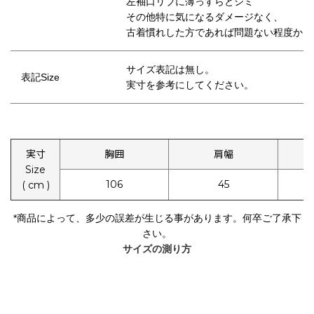
左袖口リブに薄っすらとシミ
その他特に気になるダメージなく、
古着慣れした方であれば問題ない程度かと
サイズ表記は無し。
表記Size
実寸を参考にしてください。
実寸
胸囲
肩幅
Size
106
45
( cm )
*
商品によって、多少の誤差が生じる事があります。何卒ご了承下
さい。
サイズの測り方