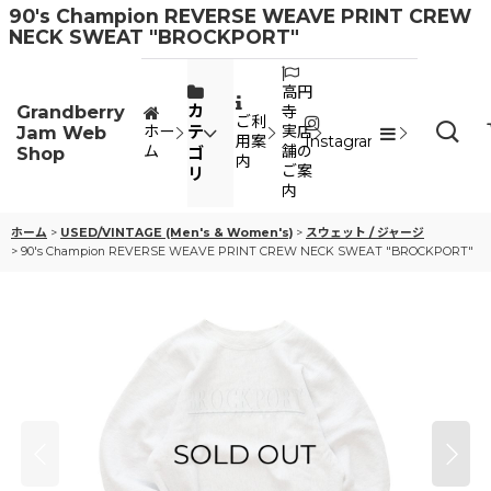
90's Champion REVERSE WEAVE PRINT CREW
NECK SWEAT "BROCKPORT"
高円
Grandberry
カ
寺
ご利
Jam Web
テ
ホー
実店
用案
Instagram
ム
舗の
Shop
ゴ
内
ご案
リ
内
ホーム
>
USED/VINTAGE (Men's & Women's)
>
スウェット / ジャージ
>
90's Champion REVERSE WEAVE PRINT CREW NECK SWEAT "BROCKPORT"