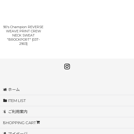
90's Champion REVERSE
WEAVE PRINT CREW
NECK SWEAT
"BROCKPORT"
[
03T-
2903
]
ホーム
ITEM LIST
ご利用案内
SHOPPING CART
マイページ