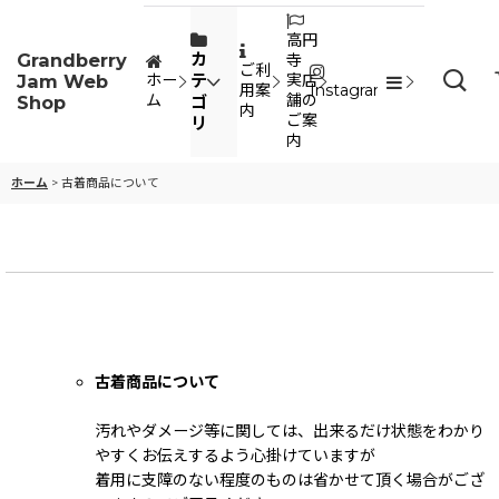
高円
Grandberry
カ
寺
ご利
Jam Web
テ
ホー
実店
用案
Instagram
ム
舗の
Shop
ゴ
内
ご案
リ
内
ホーム
>
古着商品について
古着商品について
汚れやダメージ等に関しては、出来るだけ状態をわかり
やすくお伝えするよう心掛けていますが
着用に支障のない程度のものは省かせて頂く場合がござ