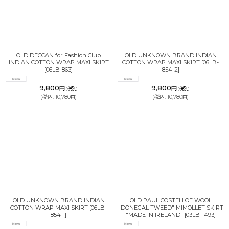
並び順
:
絞り込む
OLD DECCAN for Fashion Club
OLD UNKNOWN BRAND INDIAN
INDIAN COTTON WRAP MAXI SKIRT
COTTON WRAP MAXI SKIRT
[
06LB-
[
06LB-863
]
854-2
]
9,800
9,800
円
円
(税別)
(税別)
(
税込
:
10,780
)
(
税込
:
10,780
)
円
円
OLD UNKNOWN BRAND INDIAN
OLD PAUL COSTELLOE WOOL
COTTON WRAP MAXI SKIRT
[
06LB-
"DONEGAL TWEED" MIMOLLET SKIRT
854-1
]
"MADE IN IRELAND"
[
03LB-1493
]