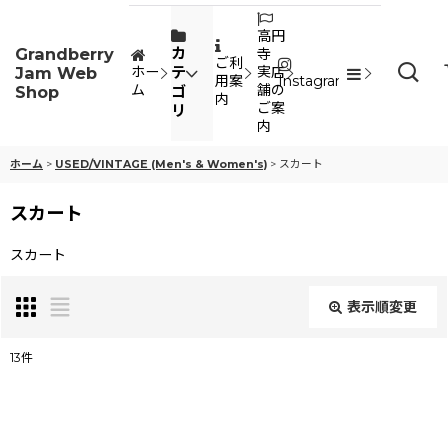
高円
Grandberry
カ
寺
ご利
Jam Web
テ
ホー
実店
用案
Instagram
ム
舗の
Shop
ゴ
内
ご案
リ
内
ホーム
>
USED/VINTAGE (Men's & Women's)
>
スカート
スカート
スカート
表示順変更
閉じる
13
件
表示数
: