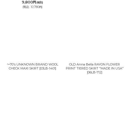
9,800
円
(税別)
(
税込
:
10,780
)
円
〜70's UNKNOWN BRAND WOOL
OLD Anna Bella RAYON FLOWER
CHECK MAXI SKIRT
[
03LB-1401
]
PRINT TIERED SKIRT "MADE IN USA"
[
06LB-712
]