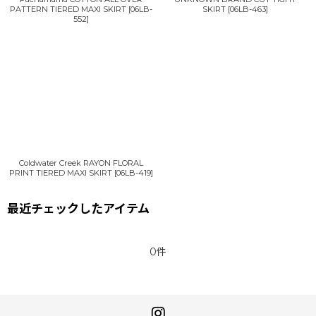
PATTERN TIERED MAXI SKIRT
[
06LB-
SKIRT
[
06LB-463
]
552
]
Coldwater Creek RAYON FLORAL
PRINT TIERED MAXI SKIRT
[
06LB-419
]
最近チェックしたアイテム
0件