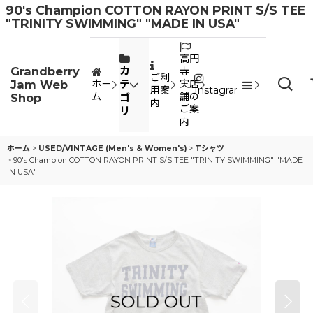
90's Champion COTTON RAYON PRINT S/S TEE
"TRINITY SWIMMING" "MADE IN USA"
高円
Grandberry
カ
寺
ご利
Jam Web
テ
ホー
実店
用案
Instagram
ム
舗の
Shop
ゴ
内
ご案
リ
内
ホーム
>
USED/VINTAGE (Men's & Women's)
>
Tシャツ
>
90's Champion COTTON RAYON PRINT S/S TEE "TRINITY SWIMMING" "MADE
IN USA"