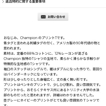
返品特約に関する重要事項
おなじみ、Champion のプリントTです。
青タグと言われる刺繍タグの付く、アメリカ製の90年代頃の物と
思われます。
素材は、定番の88％コットンに、12％レーヨンが混ざる
Champion 独特のTシャツの生地で、柔らかく滑らかな手触りが
特徴的な生地感のTシャツです。
袖口のステッチはシングルで、裾はダブルになった作りで、首回り
はバインダーネックになっています。
形は少しゆったりとした身幅広く、丈の長く無い形です。
プリントはペンキのプリントで、少しひび割れ、良い雰囲気です。
プリントから、おそらくテキサス州にあるトリニティ大学の水泳
部のものだったと思われますが、詳細はわかりませんでした。
杢グレーにネイビーのプリントがとても良い雰囲気のＴシャツで
す。