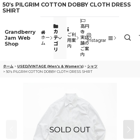
50's PILGRIM COTTON DOBBY CLOTH DRESS
SHIRT
高円
Grandberry
カ
寺
ご利
Jam Web
テ
ホー
実店
用案
Instagram
ム
舗の
Shop
ゴ
内
ご案
リ
内
ホーム
>
USED/VINTAGE (Men's & Women's)
>
シャツ
>
50's PILGRIM COTTON DOBBY CLOTH DRESS SHIRT