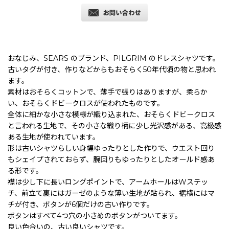
おなじみ、SEARS のブランド、PILGRIM のドレスシャツです。
古いタグが付き、作りなどからもおそらく50年代頃の物と思われ
ます。
素材はおそらくコットンで、薄手で張りはありますが、柔らか
い、おそらくドビークロスが使われたものです。
全体に細かな小さな模様が織り込まれた、おそらくドビークロス
と言われる生地で、その小さな織り柄に少し光沢感がある、高級感
ある生地が使われています。
形は古いシャツらしい身幅ゆったりとした作りで、ウエスト回り
もシェイプされておらず、腕回りもゆったりとしたオールド感あ
る形です。
襟は少し下に長いロングポイントで、アームホールはWステッ
チ、前立て裏にはガーゼのような薄い生地が貼られ、裾横にはマ
チが付き、ボタンが6個だけの古い作りです。
ボタンはすべて4つ穴の小さめのボタンがついてます。
良い色合いの、古い良いシャツです。