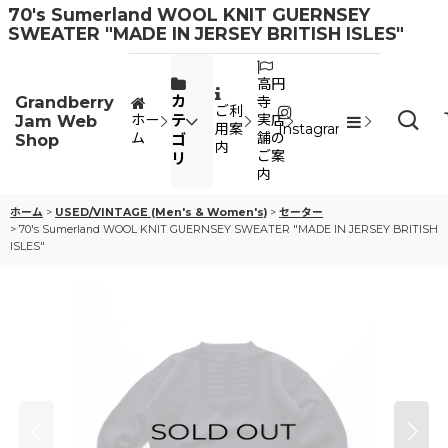
70's Sumerland WOOL KNIT GUERNSEY
SWEATER "MADE IN JERSEY BRITISH ISLES"
高円
Grandberry
カ
寺
ご利
Jam Web
テ
ホー
実店
用案
Instagram
ム
舗の
Shop
ゴ
内
ご案
リ
内
ホーム
>
USED/VINTAGE (Men's & Women's)
>
セーター
>
70's Sumerland WOOL KNIT GUERNSEY SWEATER "MADE IN JERSEY BRITISH
ISLES"