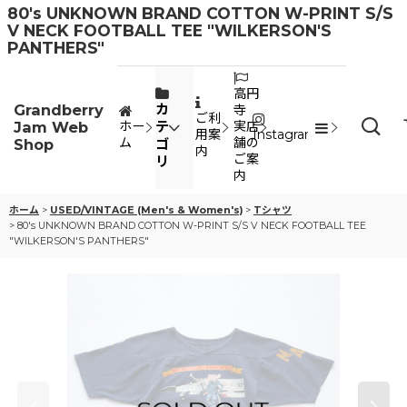
80's UNKNOWN BRAND COTTON W-PRINT S/S
V NECK FOOTBALL TEE "WILKERSON'S
PANTHERS"
高円
Grandberry
カ
寺
ご利
Jam Web
テ
ホー
実店
用案
Instagram
ム
舗の
Shop
ゴ
内
ご案
リ
内
ホーム
>
USED/VINTAGE (Men's & Women's)
>
Tシャツ
>
80's UNKNOWN BRAND COTTON W-PRINT S/S V NECK FOOTBALL TEE
"WILKERSON'S PANTHERS"