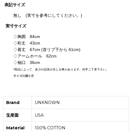
表記
サイズ
無し (実寸を参考にしてください。)
実寸サイズ
♢胸囲 84cm
♢裄丈 43cm
♢着丈 67cm (首リブ下から 61cm)
♢アームホール 62cm
♢袖口 36cm
*
商品によって、多少の誤差が生じる事があります。何卒ご了承下さい。
サイズの測り方
Brand
UNKNOWN
生産国
USA
Material
100% COTTON