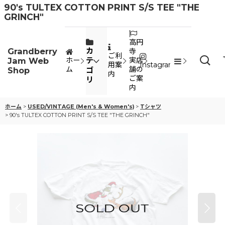
90's TULTEX COTTON PRINT S/S TEE "THE
GRINCH"
高円
Grandberry
カ
寺
ご利
Jam Web
テ
ホー
実店
用案
Instagram
ム
舗の
Shop
ゴ
内
ご案
リ
内
ホーム
>
USED/VINTAGE (Men's & Women's)
>
Tシャツ
>
90's TULTEX COTTON PRINT S/S TEE "THE GRINCH"