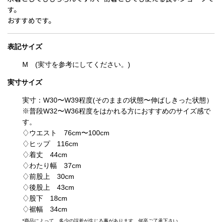
す。
おすすめです。
表記
サイズ
M (実寸を参考にしてください。)
実寸サイズ
実寸：W30〜W39程度
(そのままの状態〜伸ばしきった状態）
※
普段W32〜W36程度をはかれる方におすすめのサイズ感で
す。
♢ウエスト 76cm〜100cm
♢ヒップ 116cm
♢着丈 44cm
♢わたり幅 37cm
♢前股上 30cm
♢後股上 43cm
♢股下 18cm
♢裾幅 34cm
*
商品によって、多少の誤差が生じる事があります。何卒ご了承下さい。