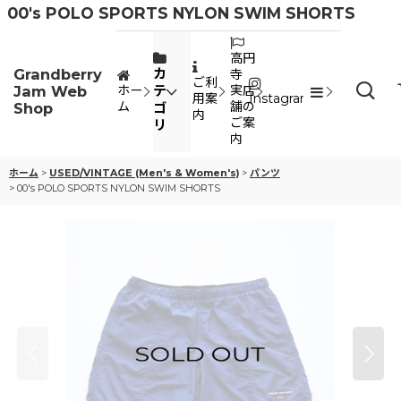
00's POLO SPORTS NYLON SWIM SHORTS
高円
Grandberry
カ
寺
ご利
Jam Web
テ
ホー
実店
用案
Instagram
ム
舗の
Shop
ゴ
内
ご案
リ
内
ホーム
>
USED/VINTAGE (Men's & Women's)
>
パンツ
>
00's POLO SPORTS NYLON SWIM SHORTS