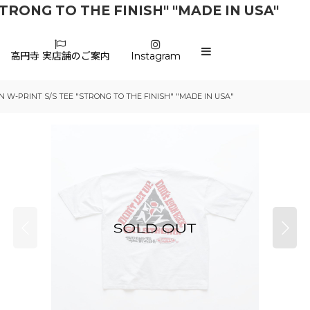
"STRONG TO THE FINISH" "MADE IN USA"
高円寺 実店舗のご案内
Instagram
TON W-PRINT S/S TEE "STRONG TO THE FINISH" "MADE IN USA"