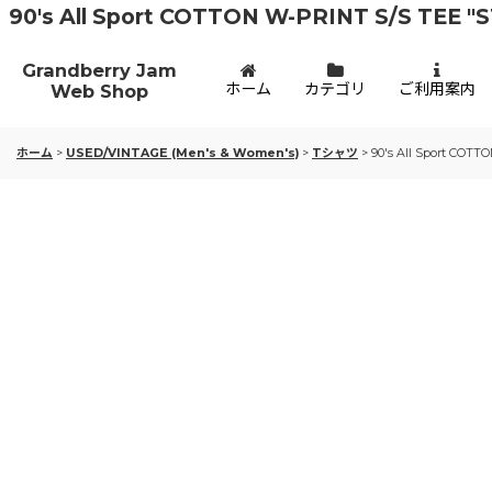
90's All Sport COTTON W-PRINT S/S TEE 
Grandberry Jam
ホーム
カテゴリ
ご利用案内
Web Shop
ホーム
>
USED/VINTAGE (Men's & Women's)
>
Tシャツ
>
90's All Sport COT