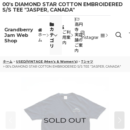
00's DIAMOND STAR COTTON EMBROIDERED
S/S TEE "JASPER, CANADA"
高円
Grandberry
カ
寺
ご利
Jam Web
テ
ホー
実店
用案
Instagram
ム
舗の
Shop
ゴ
内
ご案
リ
内
ホーム
>
USED/VINTAGE (Men's & Women's)
>
Tシャツ
>
00's DIAMOND STAR COTTON EMBROIDERED S/S TEE "JASPER, CANADA"