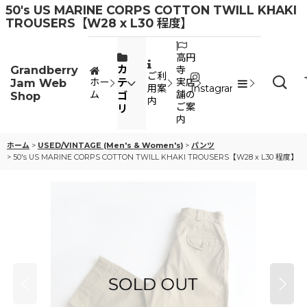
50's US MARINE CORPS COTTON TWILL KHAKI
TROUSERS【W28 x L30 程度】
高円
Grandberry
カ
寺
ご利
Jam Web
テ
ホー
実店
用案
Instagram
ム
舗の
Shop
ゴ
内
ご案
リ
内
ホーム
>
USED/VINTAGE (Men's & Women's)
>
パンツ
>
50's US MARINE CORPS COTTON TWILL KHAKI TROUSERS【W28 x L30 程度】