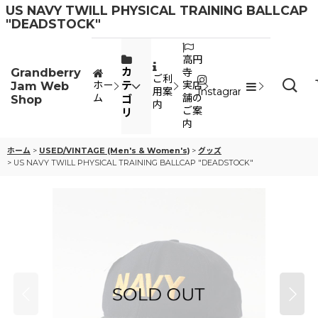
US NAVY TWILL PHYSICAL TRAINING BALLCAP
"DEADSTOCK"
高円
Grandberry
カ
寺
ご利
Jam Web
テ
ホー
実店
用案
Instagram
ム
舗の
Shop
ゴ
内
ご案
リ
内
ホーム
>
USED/VINTAGE (Men's & Women's)
>
グッズ
>
US NAVY TWILL PHYSICAL TRAINING BALLCAP "DEADSTOCK"