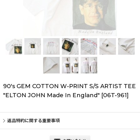
90's GEM COTTON W-PRINT S/S ARTIST TEE
"ELTON JOHN Made In England"
[
06T-961
]
返品特約に関する重要事項