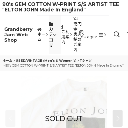
90's GEM COTTON W-PRINT S/S ARTIST TEE
"ELTON JOHN Made In England"
高円
Grandberry
カ
寺
ご利
Jam Web
テ
ホー
実店
用案
Instagram
ム
舗の
Shop
ゴ
内
ご案
リ
内
ホーム
>
USED/VINTAGE (Men's & Women's)
>
Tシャツ
>
90's GEM COTTON W-PRINT S/S ARTIST TEE "ELTON JOHN Made In England"