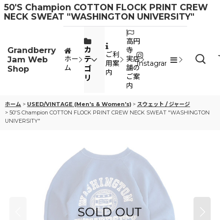
50'S Champion COTTON FLOCK PRINT CREW
NECK SWEAT "WASHINGTON UNIVERSITY"
高円
Grandberry
カ
寺
ご利
Jam Web
テ
ホー
実店
用案
Instagram
ム
舗の
Shop
ゴ
内
ご案
リ
内
ホーム
>
USED/VINTAGE (Men's & Women's)
>
スウェット / ジャージ
>
50'S Champion COTTON FLOCK PRINT CREW NECK SWEAT "WASHINGTON
UNIVERSITY"