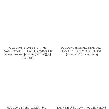
OLD JOHNSTON & MURPHY
90's CONVERSE ALL STAR Low
"ARISTOCRAFT" LEATHER WING TIP
CANVAS SHOES "MADE IN USA"
DRESS SHOES【size : 8 1/2 〜 9 程度】
【Size : 10 1/2】
[
03G-1943
]
[
03G-1810
]
90's CONVERSE ALL STAR High
80's NIKE UNKNOWN MODEL NYLON