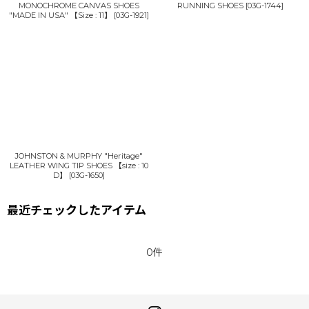
MONOCHROME CANVAS SHOES
RUNNING SHOES
[
03G-1744
]
"MADE IN USA" 【Size : 11】
[
03G-1921
]
JOHNSTON & MURPHY "Heritage"
LEATHER WING TIP SHOES 【size : 10
D】
[
03G-1650
]
最近チェックしたアイテム
0件