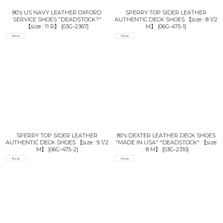
80's US NAVY LEATHER OXFORD
SPERRY TOP SIDER LEATHER
SERVICE SHOES "DEADSTOCK?"
AUTHENTIC DECK SHOES 【size : 8 1/2
【size : 11 R】
[
03G-2367
]
M】
[
06G-475-1
]
SPERRY TOP SIDER LEATHER
80's DEXTER LEATHER DECK SHOES
AUTHENTIC DECK SHOES 【size : 9 1/2
"MADE IN USA" "DEADSTOCK" 【size
M】
[
06G-475-2
]
: 8 M】
[
03G-2310
]