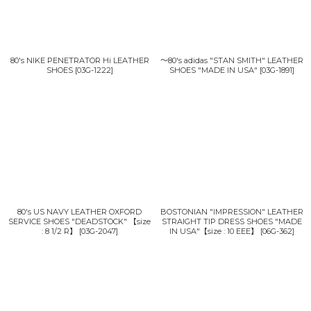
80's NIKE PENETRATOR Hi LEATHER
〜80's adidas "STAN SMITH" LEATHER
SHOES
[
03G-1222
]
SHOES "MADE IN USA"
[
03G-1891
]
80's US NAVY LEATHER OXFORD
BOSTONIAN "IMPRESSION" LEATHER
SERVICE SHOES "DEADSTOCK" 【size
STRAIGHT TIP DRESS SHOES "MADE
: 8 1/2 R】
[
03G-2047
]
IN USA"【size : 10 EEE】
[
06G-362
]