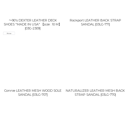
〜90's DEXTER LEATHER DECK
Rockport LEATHER BACK STRAP
SHOES "MADE IN USA" 【size : 10 M】
SANDAL
[
03LG-771
]
[
03G-2309
]
Connie LEATHER MESH WOOD SOLE
NATURALIZER LEATHER MESH BACK
SANDAL
[
03LG-707
]
STRAP SANDAL
[
03LG-770
]