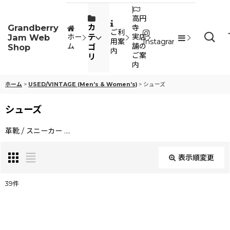
高円
Grandberry
カ
寺
ご利
Jam Web
テ
ホー
実店
用案
Instagram
ム
舗の
Shop
ゴ
内
ご案
リ
内
ホーム
>
USED/VINTAGE (Men's & Women's)
>
シューズ
シューズ
革靴 / スニーカー ....
表示順変更
閉じる
39
件
表示数
: