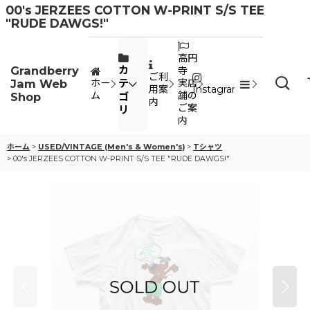
00's JERZEES COTTON W-PRINT S/S TEE
"RUDE DAWGS!"
高円
Grandberry
カ
寺
ご利
Jam Web
テ
ホー
実店
用案
Instagram
ム
舗の
Shop
ゴ
内
ご案
リ
内
ホーム
>
USED/VINTAGE (Men's & Women's)
>
Tシャツ
>
00's JERZEES COTTON W-PRINT S/S TEE "RUDE DAWGS!"