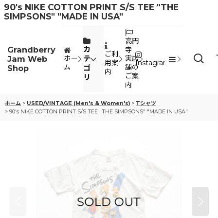
90's NIKE COTTON PRINT S/S TEE "THE
SIMPSONS" "MADE IN USA"
高円
Grandberry
カ
寺
ご利
Jam Web
テ
ホー
実店
用案
Instagram
ム
舗の
Shop
ゴ
内
ご案
リ
内
ホーム
>
USED/VINTAGE (Men's & Women's)
>
Tシャツ
>
90's NIKE COTTON PRINT S/S TEE "THE SIMPSONS" "MADE IN USA"