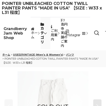
POINTER UNBLEACHED COTTON TWILL
PAINTER PANTS "MADE IN USA" 【SIZE : W33 x
L31 程度】
高円
Grandberry
カ
寺
ご利
Jam Web
テ
ホー
実店
用案
Instagram
ム
舗の
Shop
ゴ
内
ご案
リ
内
ホーム
>
USED/VINTAGE (Men's & Women's)
>
パンツ
>
POINTER UNBLEACHED COTTON TWILL PAINTER PANTS "MADE IN USA"
【SIZE : W33 x L31 程度】