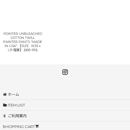
POINTER UNBLEACHED
COTTON TWILL
PAINTER PANTS "MADE
IN USA" 【SIZE : W33 x
L31 程度】
[
06B-910
]
ホーム
ITEM LIST
ご利用案内
SHOPPING CART