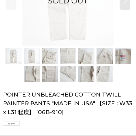
POINTER UNBLEACHED COTTON TWILL
PAINTER PANTS "MADE IN USA" 【SIZE : W33
x L31 程度】
[
06B-910
]