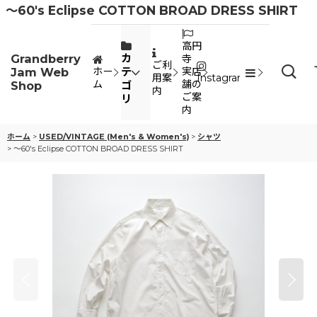
〜60's Eclipse COTTON BROAD DRESS SHIRT
高円
Grandberry
カ
寺
ご利
Jam Web
テ
ホー
実店
用案
Instagram
ム
舗の
Shop
ゴ
内
ご案
リ
内
ホーム
>
USED/VINTAGE (Men's & Women's)
>
シャツ
>
〜60's Eclipse COTTON BROAD DRESS SHIRT