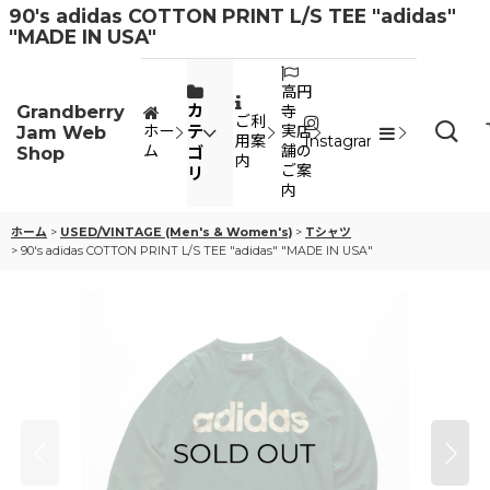
90's adidas COTTON PRINT L/S TEE "adidas"
"MADE IN USA"
高円
Grandberry
カ
寺
ご利
Jam Web
テ
ホー
実店
用案
Instagram
ム
舗の
Shop
ゴ
内
ご案
リ
内
ホーム
>
USED/VINTAGE (Men's & Women's)
>
Tシャツ
>
90's adidas COTTON PRINT L/S TEE "adidas" "MADE IN USA"