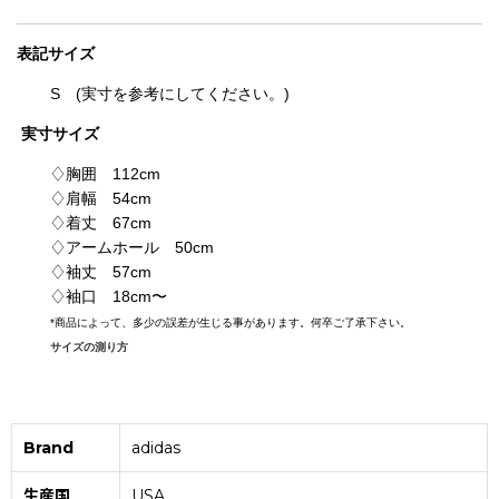
表記
サイズ
S (実寸を参考にしてください。)
実寸サイズ
♢胸囲 112cm
♢肩幅 54cm
♢着丈 67cm
♢アームホール 50cm
♢袖丈 57cm
♢袖口 18cm〜
*
商品によって、多少の誤差が生じる事があります。何卒ご了承下さい。
サイズの測り方
Brand
adidas
生産国
USA