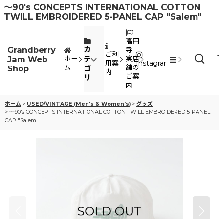
〜90's CONCEPTS INTERNATIONAL COTTON
TWILL EMBROIDERED 5-PANEL CAP "Salem"
高円
Grandberry
カ
寺
ご利
Jam Web
テ
ホー
実店
用案
Instagram
ム
舗の
Shop
ゴ
内
ご案
リ
内
ホーム
>
USED/VINTAGE (Men's & Women's)
>
グッズ
>
〜90's CONCEPTS INTERNATIONAL COTTON TWILL EMBROIDERED 5-PANEL
CAP "Salem"