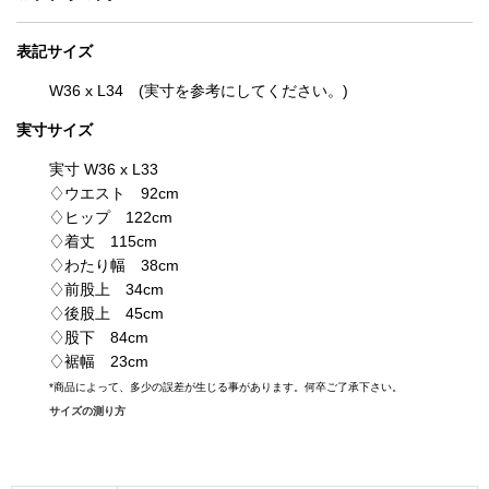
表記
サイズ
W36 x L34 (実寸を参考にしてください。)
実寸サイズ
実寸 W36 x L33
♢ウエスト 92cm
♢ヒップ 122cm
♢着丈 115cm
♢わたり幅 38cm
♢前股上 34cm
♢後股上 45cm
♢股下 84cm
♢裾幅 23cm
*
商品によって、多少の誤差が生じる事があります。何卒ご了承下さい。
サイズの測り方