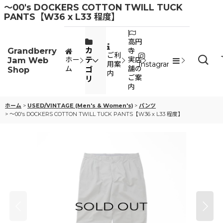
〜00's DOCKERS COTTON TWILL TUCK
PANTS【W36 x L33 程度】
高円
Grandberry
カ
寺
ご利
Jam Web
テ
ホー
実店
用案
Instagram
ム
舗の
Shop
ゴ
内
ご案
リ
内
ホーム
>
USED/VINTAGE (Men's & Women's)
>
パンツ
>
〜00's DOCKERS COTTON TWILL TUCK PANTS【W36 x L33 程度】