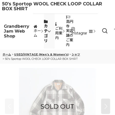
50's Sportop WOOL CHECK LOOP COLLAR
BOX SHIRT
高円
Grandberry
カ
寺
ご利
Jam Web
テ
ホー
実店
用案
Instagram
ム
舗の
Shop
ゴ
内
ご案
リ
内
ホーム
>
USED/VINTAGE (Men's & Women's)
>
シャツ
>
50's Sportop WOOL CHECK LOOP COLLAR BOX SHIRT