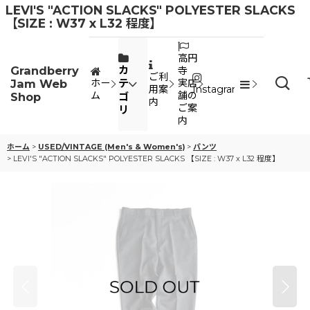
LEVI'S "ACTION SLACKS" POLYESTER SLACKS
【SIZE : W37 x L32 程度】
高円
Grandberry
カ
寺
ご利
Jam Web
テ
ホー
実店
用案
Instagram
ム
舗の
Shop
ゴ
内
ご案
リ
内
ホーム
>
USED/VINTAGE (Men's & Women's)
>
パンツ
>
LEVI'S "ACTION SLACKS" POLYESTER SLACKS 【SIZE : W37 x L32 程度】