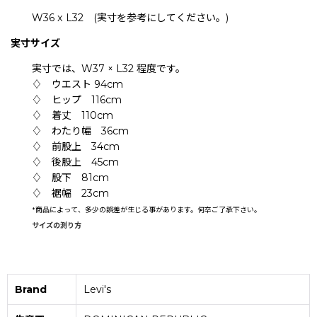
W36 x L32 (実寸を参考にしてください。)
実寸サイズ
実寸では、W37 × L32 程度です。
♢ ウエスト 94cm
♢ ヒップ 116cm
♢ 着丈 110cm
♢ わたり幅 36cm
♢ 前股上 34cm
♢ 後股上 45cm
♢ 股下 81cm
♢ 裾幅 23cm
*
商品によって、多少の誤差が生じる事があります。何卒ご了承下さい。
サイズの測り方
Brand
Levi's