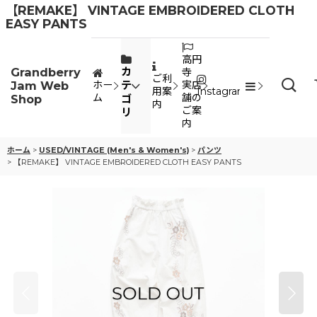
【REMAKE】 VINTAGE EMBROIDERED CLOTH
EASY PANTS
高円
Grandberry
カ
寺
ご利
Jam Web
テ
ホー
実店
用案
Instagram
ム
舗の
Shop
ゴ
内
ご案
リ
内
ホーム
>
USED/VINTAGE (Men's & Women's)
>
パンツ
>
【REMAKE】 VINTAGE EMBROIDERED CLOTH EASY PANTS