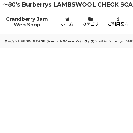
〜80's Burberrys LAMBSWOOL CHECK SCA
Grandberry Jam
ホーム
カテゴリ
ご利用案内
Web Shop
ホーム
>
USED/VINTAGE (Men's & Women's)
>
グッズ
>
〜80's Burberrys LA