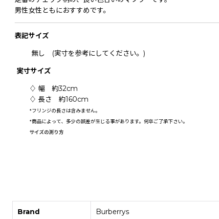
男性女性ともにおすすめです。
表記
サイズ
無し (実寸を参考にしてください。)
実寸サイズ
♢ 幅 約32cm
♢ 長さ 約160cm
*フリンジの長さは含みません。
*
商品によって、多少の誤差が生じる事があります。何卒ご了承下さい。
サイズの測り方
Brand
Burberrys