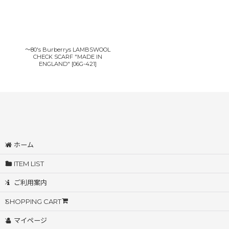
〜80's Burberrys LAMBSWOOL
CHECK SCARF "MADE IN
ENGLAND"
[
06G-421
]
ホーム
ITEM LIST
ご利用案内
SHOPPING CART
マイページ