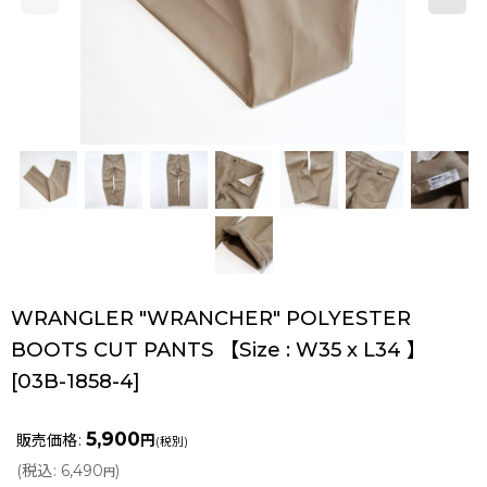
WRANGLER "WRANCHER" POLYESTER
BOOTS CUT PANTS 【Size : W35 x L34 】
[
03B-1858-4
]
5,900
販売価格
:
円
(税別)
(
税込
:
6,490
)
円