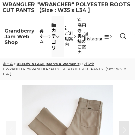
WRANGLER "WRANCHER" POLYESTER BOOTS
CUT PANTS 【Size : W35 x L34 】
高円
Grandberry
カ
寺
ご利
Jam Web
テ
ホー
実店
用案
Instagram
ム
舗の
Shop
ゴ
内
ご案
リ
内
ホーム
>
USED/VINTAGE (Men's & Women's)
>
パンツ
>
WRANGLER "WRANCHER" POLYESTER BOOTS CUT PANTS 【Size : W35 x
L34 】