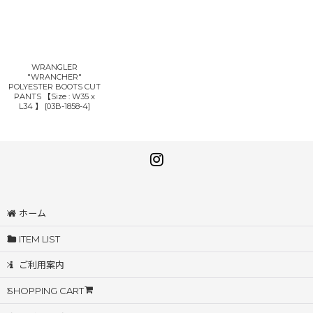
WRANGLER
"WRANCHER"
POLYESTER BOOTS CUT
PANTS 【Size : W35 x
L34 】
[
03B-1858-4
]
ホーム
ITEM LIST
ご利用案内
SHOPPING CART