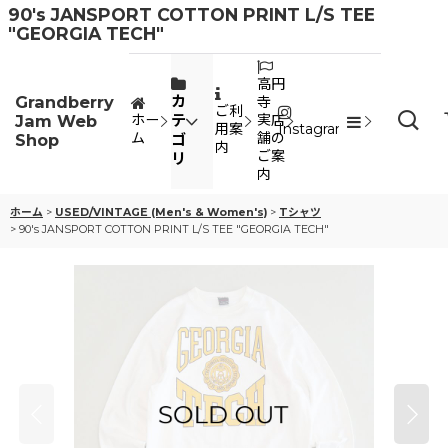
90's JANSPORT COTTON PRINT L/S TEE
"GEORGIA TECH"
高円
Grandberry
カ
寺
ご利
Jam Web
テ
ホー
実店
用案
Instagram
ム
舗の
Shop
ゴ
内
ご案
リ
内
ホーム
>
USED/VINTAGE (Men's & Women's)
>
Tシャツ
>
90's JANSPORT COTTON PRINT L/S TEE "GEORGIA TECH"