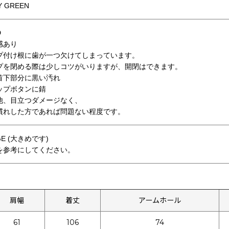
Y GREEN
D
感あり
プ付け根に歯が一つ欠けてしまっています。
プを閉める際は少しコツがいりますが、開閉はできます。
首下部分に黒い汚れ
ップボタンに錆
他、目立つダメージなく、
慣れした方であれば問題ない程度です。
GE (大きめです)
を参考にしてください。
肩幅
着丈
アームホール
61
106
74