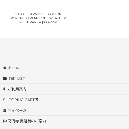
〜60's US ARMY M-51 COTTON
POPLIN EXTREME COLD WEATHER
SHELL PARKA
[
03O-2261
]
ホーム
ITEM LIST
ご利用案内
SHOPPING CART
マイページ
高円寺 実店舗のご案内