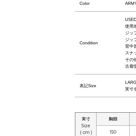
Color
ARM
USE
使用
ジッ
ジッ
Condition
背中
スナ
その
古着
LAR
表記Size
実寸
実寸
胸囲
Size
150
( cm )