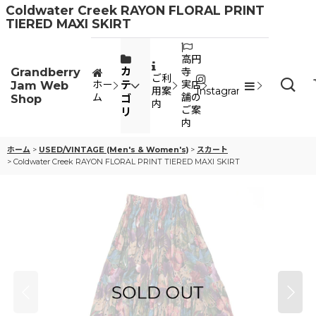
Coldwater Creek RAYON FLORAL PRINT
TIERED MAXI SKIRT
高円
Grandberry
カ
寺
ご利
Jam Web
テ
ホー
実店
用案
Instagram
ム
舗の
Shop
ゴ
内
ご案
リ
内
ホーム
>
USED/VINTAGE (Men's & Women's)
>
スカート
>
Coldwater Creek RAYON FLORAL PRINT TIERED MAXI SKIRT