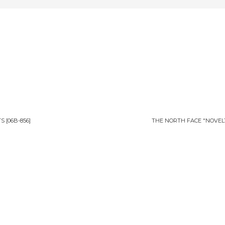
絞り込む
TS
[
06B-856
]
THE NORTH FACE "NOVE