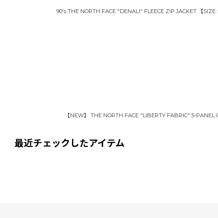
90's THE NORTH FACE "DENALI" FLEECE ZIP JACKET 【SIZE
【NEW】 THE NORTH FACE "LIBERTY FABRIC" 5-PANEL
最近チェックしたアイテム