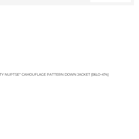
閉じる
LTY NUPTSE" CAMOUFLAGE PATTERN DOWN JACKET
[
06LO-474
]