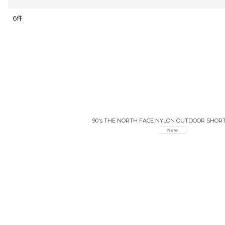
6
件
表示数
:
並び順
:
90's THE NORTH FACE NYLON OUTDOOR SHOR