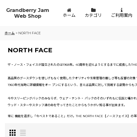
Grandberry Jam
ホーム
カテゴリ
ご利用案内
Web Shop
ホーム
>
NORTH FACE
NORTH FACE
ザ・ノース・フェイスが設立されたのは1968年。40周年を迎えようとするまでに成長したTHE
高品質のグースダウンを惜しげもなく使用したクオリティや生産管理の厳しさ等も反響の対象
1960年代当時に詳細情報をオー プンにするという、言えば品質に対して挑戦する姿勢からも
今やスリーピングバックのみならず、ウェア・テント・ パックのそのいずれもに伝説と囁か
ウッド・スターやスタッフ達の命を守ってきたことからもうかがい知る事が出来ます。
常に 機能を追求し「今ベストであること」だけ。THE NORTH FACE【ノースフェイス】