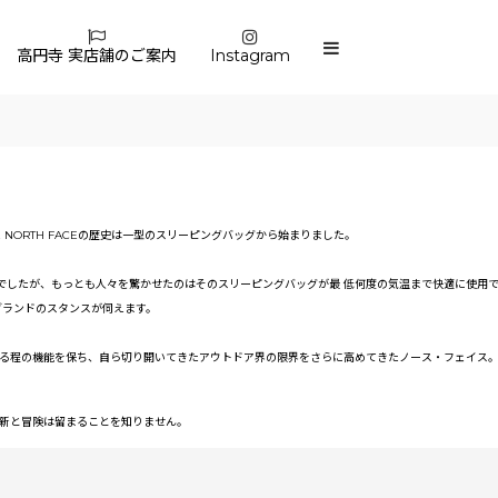
高円寺 実店舗のご案内
Instagram
 NORTH FACEの歴史は一型のスリーピングバッグから始まりました。
でしたが、もっとも人々を驚かせたのはそのスリーピングバッグが最 低何度の気温まで快適に使用
ブランドのスタンスが伺えます。
れる程の機能を保ち、自ら切り開いてきたアウトドア界の限界をさらに高めてきたノース・フェイス。
の革新と冒険は留まることを知りません。