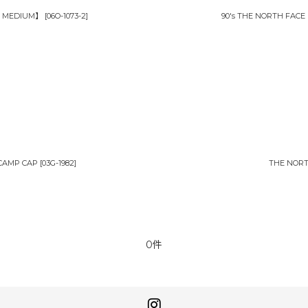
 : MEDIUM】
[
06O-1073-2
]
90's THE NORTH FACE
 CAMP CAP
[
03G-1982
]
THE NORT
0件