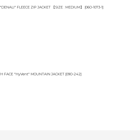
 "DENALI" FLEECE ZIP JACKET 【SIZE : MEDIUM】
[
06O-1073-1
]
H FACE "HyVent" MOUNTAIN JACKET
[
09O-242
]